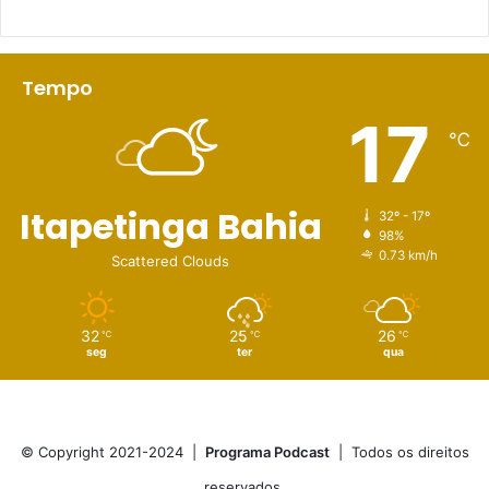
Tempo
17
℃
Itapetinga Bahia
32º - 17º
98%
0.73 km/h
Scattered Clouds
32
25
26
℃
℃
℃
seg
ter
qua
© Copyright 2021-2024 |
Programa Podcast
| Todos os direitos
reservados.