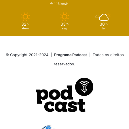
1.16 km/h
32
33
30
℃
℃
℃
dom
seg
ter
© Copyright 2021-2024 |
Programa Podcast
| Todos os direitos
reservados.