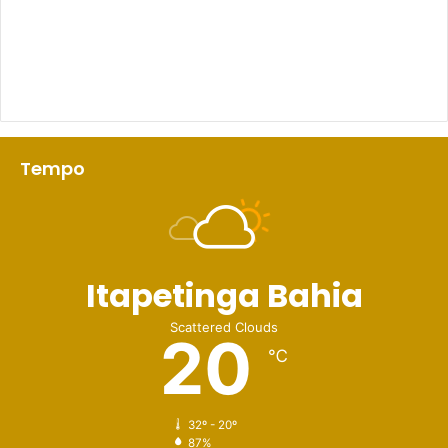
Tempo
Itapetinga Bahia
Scattered Clouds
20
℃
32º - 20º
87%