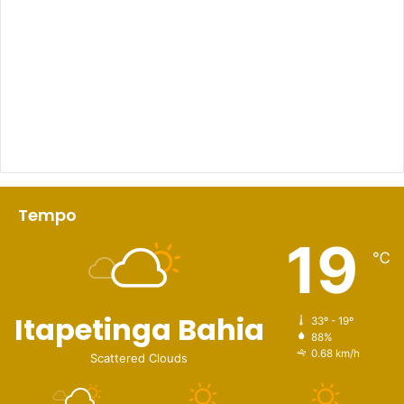
Tempo
19
℃
Itapetinga Bahia
33º - 19º
88%
0.68 km/h
Scattered Clouds