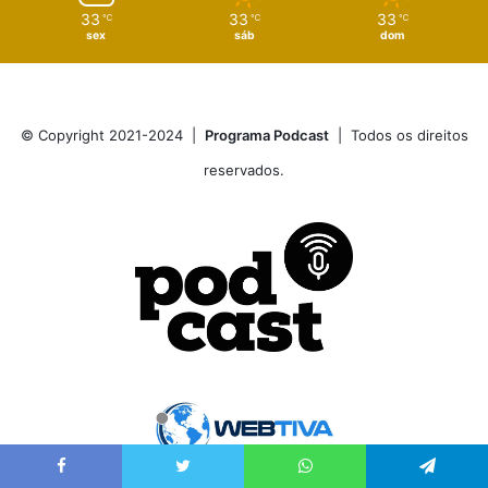
33
33
33
℃
℃
℃
sex
sáb
dom
© Copyright 2021-2024 |
Programa Podcast
| Todos os direitos
reservados.
Facebook
Twitter
WhatsApp
Telegram