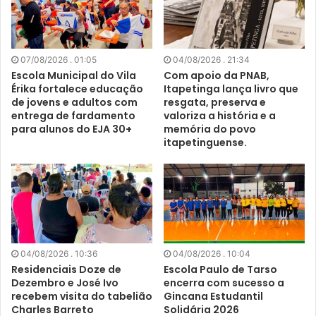
07/08/2026 . 01:05
04/08/2026 . 21:34
Escola Municipal do Vila
Com apoio da PNAB,
Érika fortalece educação
Itapetinga lança livro que
de jovens e adultos com
resgata, preserva e
entrega de fardamento
valoriza a história e a
para alunos do EJA 30+
memória do povo
itapetinguense.
04/08/2026 . 10:36
04/08/2026 . 10:04
Residenciais Doze de
Escola Paulo de Tarso
Dezembro e José Ivo
encerra com sucesso a
recebem visita do tabelião
Gincana Estudantil
Charles Barreto
Solidária 2026