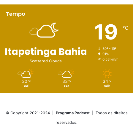
Tempo
19
℃
Itapetinga Bahia
30º - 19º
91%
0.53 km/h
Scattered Clouds
30
33
34
℃
℃
℃
qui
sex
sáb
© Copyright 2021-2024 |
Programa Podcast
| Todos os direitos
reservados.