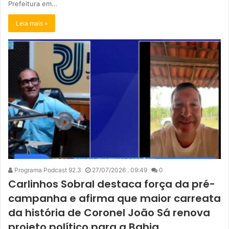
Prefeitura em…
Leia mais »
Programa Podcast 92.3
27/07/2026 . 09:49
0
Carlinhos Sobral destaca força da pré-
campanha e afirma que maior carreata
da história de Coronel João Sá renova
projeto político para a Bahia