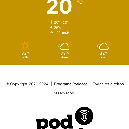
20
℃
20º - 20º
86%
1.88 km/h
33
33
32
℃
℃
℃
sáb
dom
seg
© Copyright 2021-2024 |
Programa Podcast
| Todos os direitos
reservados.