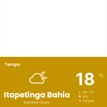
Tempo
18
℃
Itapetinga Bahia
33º - 17º
97%
1.16 km/h
Scattered Clouds