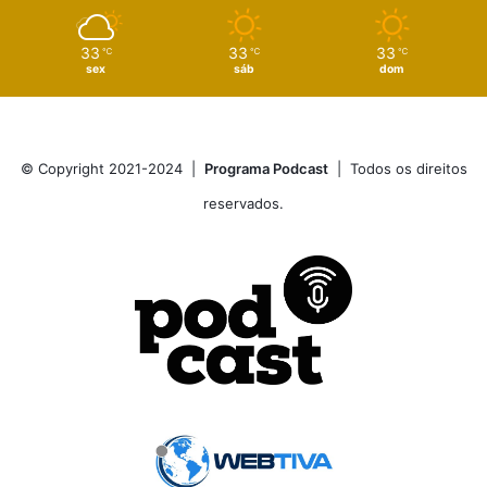
33
33
33
℃
℃
℃
sex
sáb
dom
© Copyright 2021-2024 |
Programa Podcast
| Todos os direitos
reservados.