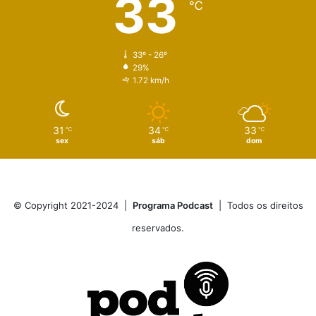
33
℃
33º - 26º
29%
1.72 km/h
31
34
33
℃
℃
℃
sex
sáb
dom
© Copyright 2021-2024 |
Programa Podcast
| Todos os direitos
reservados.